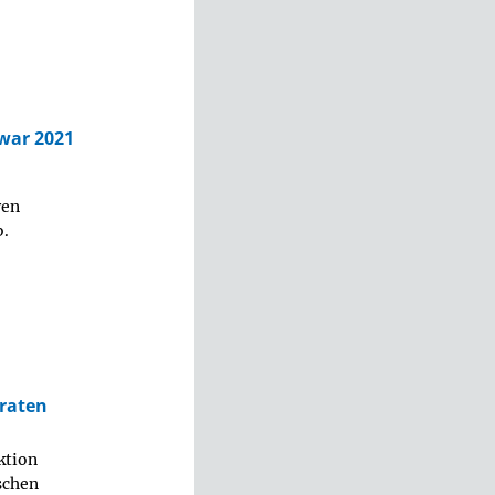
 war 2021
ren
b.
iraten
ktion
schen