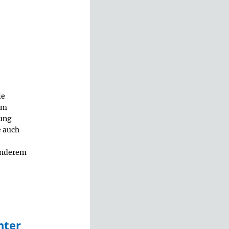
ie
em
rung
 auch
 anderem
nter