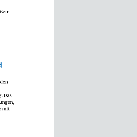
ößere
d
 den
g. Das
kungen,
r mit