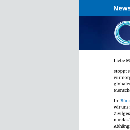
News
Liebe M
stoppt 
wirmorg
globale
Mensche
Im
Bünd
wir uns
Zivilges
nur das
Abhängi