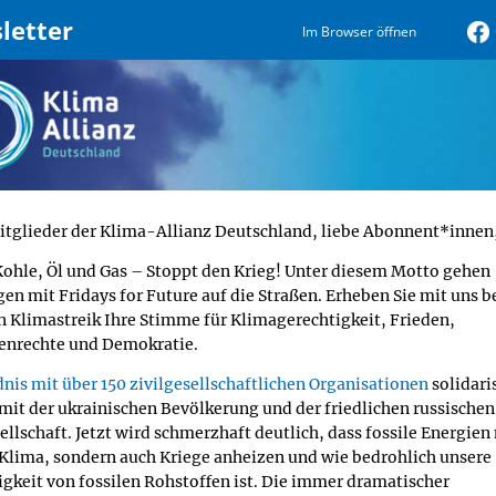
letter
Im Browser öffnen
itglieder der Klima-Allianz Deutschland, liebe Abonnent*innen
Kohle, Öl und Gas – Stoppt den Krieg! Unter diesem Motto gehen
en mit Fridays for Future auf die Straßen. Erheben Sie mit uns 
n Klimastreik Ihre Stimme für Klimagerechtigkeit, Frieden,
nrechte und Demokratie.
nis mit über 150 zivilgesellschaftlichen Organisationen
solidari
 mit der ukrainischen Bevölkerung und der friedlichen russischen
ellschaft. Jetzt wird schmerzhaft deutlich, dass fossile Energien 
 Klima, sondern auch Kriege anheizen und wie bedrohlich unsere
gkeit von fossilen Rohstoffen ist. Die immer dramatischer