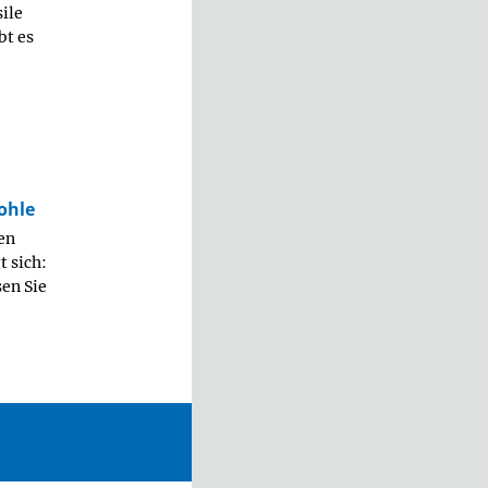
sile
bt es
ohle
nen
t sich:
sen Sie