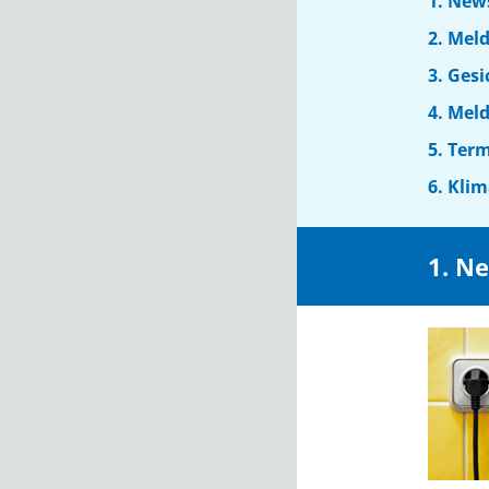
1. New
2. Mel
3. Ges
4. Mel
5. Ter
6. Kli
1. Ne