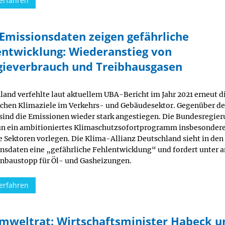
erfahren
Emissionsdaten zeigen gefährliche
entwicklung: Wiederanstieg von
gieverbrauch und Treibhausgasen
land verfehlte laut aktuellem UBA-Bericht im Jahr 2021 erneut d
ichen Klimaziele im Verkehrs- und Gebäudesektor. Gegenüber d
 sind die Emissionen wieder stark angestiegen. Die Bundesregie
n ein ambitioniertes Klimaschutzsofortprogramm insbesondere
se Sektoren vorlegen. Die Klima-Allianz Deutschland sieht in den
nsdaten eine „gefährliche Fehlentwicklung“ und fordert unter
inbaustopp für Öl- und Gasheizungen.
erfahren
mweltrat: Wirtschaftsminister Habeck u