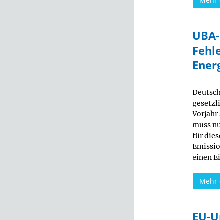
Mehr 
UBA-
Fehl
Ener
Deutsch
gesetzl
Vorjahr
muss nu
für die
Emissio
einen E
Mehr 
EU-U