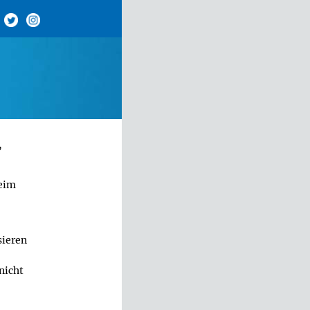
,
beim
sieren
nicht