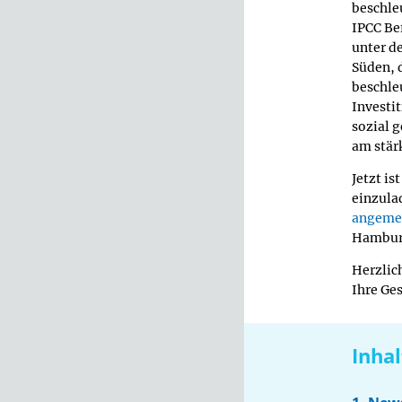
beschle
IPCC Ber
unter d
Süden, d
beschle
Investi
sozial 
am stärk
Jetzt i
einzula
angeme
Hamburg
Herzlic
Ihre Ge
Inhal