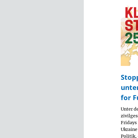
Stop
unte
for F
Unter d
zivilge
Fridays 
Ukraine
Politik