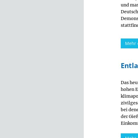
und mas
Deutsch
Demonst
stattfin
Mehr 
Entl
Das heu
hohen E
klimapo
zivilges
bei den
der Gie
Einkomm