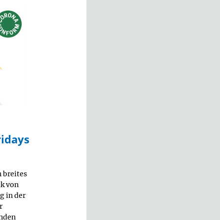
ridays
 breites
ik von
g in der
r
enden