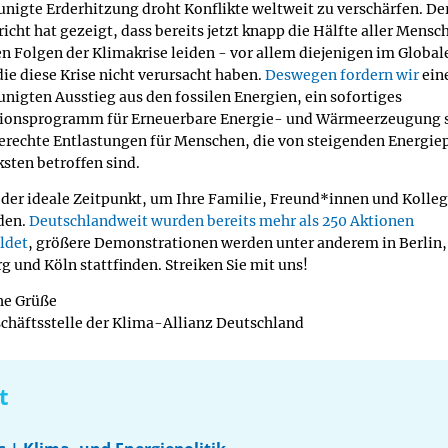
unigte Erderhitzung droht Konflikte weltweit zu verschärfen. De
icht hat gezeigt, dass bereits jetzt knapp die Hälfte aller Mensc
en Folgen der Klimakrise leiden - vor allem diejenigen im Global
ie diese Krise nicht verursacht haben.
Deswegen fordern wir
ein
unigten Ausstieg aus den fossilen Energien, ein sofortiges
tionsprogramm für Erneuerbare Energie- und Wärmeerzeugung 
gerechte Entlastungen für Menschen, die von steigenden Energie
sten betroffen sind.
st der ideale Zeitpunkt, um Ihre Familie, Freund*innen und Kolle
den.
Deutschlandweit wurden bereits mehr als 250 Aktionen
ldet
, größere Demonstrationen werden unter anderem in Berlin,
 und Köln stattfinden. Streiken Sie mit uns!
he Grüße
schäftsstelle der Klima-Allianz Deutschland
t