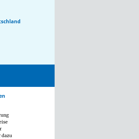
utschland
ren
rung
eise
r
r dazu