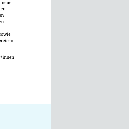
r neue
hen
en
en
sowie
preisen
g*innen